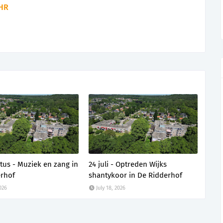
HR
tus - Muziek en zang in
24 juli - Optreden Wijks
rhof
shantykoor in De Ridderhof
2026
July 18, 2026