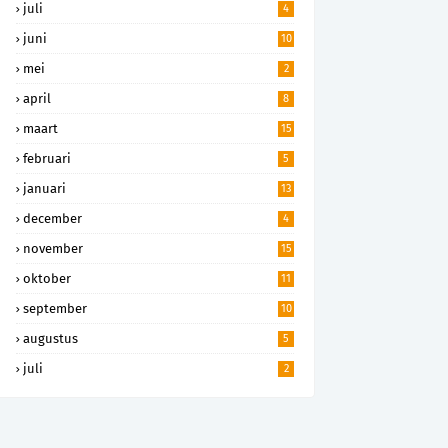
juli
4
juni
10
mei
2
april
8
maart
15
februari
5
januari
13
december
4
november
15
oktober
11
september
10
augustus
5
juli
2