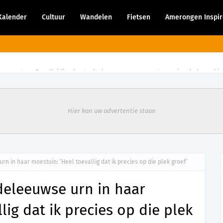
Kalender
Cultuur
Wandelen
Fietsen
Amerongen Inspir
9 augustus - Rondleiding kasteeltuin voor mensen met een visuele beperki
Hier kan uw advertentie staan
 in haar moestuin: ‘Heel toevallig dat ik precies op die plek groef’
eleeuwse urn in haar
lig dat ik precies op die plek