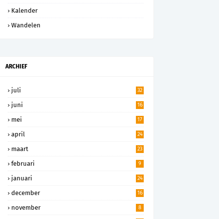
Kalender
Wandelen
ARCHIEF
juli
32
juni
16
mei
17
april
24
maart
23
februari
9
januari
24
december
16
november
8