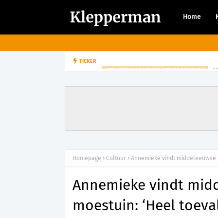
Home
2
TICKER
ACTIVITEIT VOOR MENSEN MET EEN BEPERKING
Homepage
Cultuur
Annemieke vindt middeleeuwse urn
Annemieke vindt midd
moestuin: ‘Heel toeval