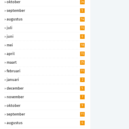
oktober
34
september
5
augustus
14
juli
15
juni
6
mei
18
april
15
maart
25
februari
11
januari
2
december
5
november
7
oktober
9
september
11
augustus
6