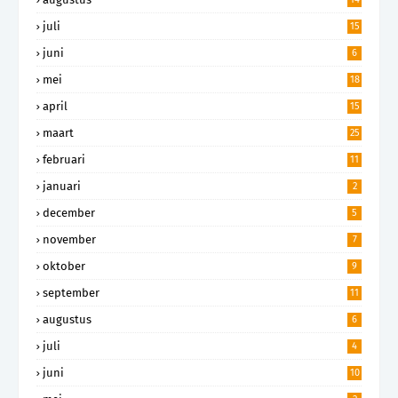
juli
15
juni
6
mei
18
april
15
maart
25
februari
11
januari
2
december
5
november
7
oktober
9
september
11
augustus
6
juli
4
juni
10