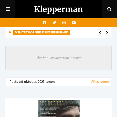
ACTIVITEIT VOOR MENSEN MET EEN BEPERKING
29 augustus - Rondleiding kasteeltuin voor mensen met een
visuele beperking
Hier kan uw advertentie staan
Posts uit oktober, 2025 tonen
Alles tonen