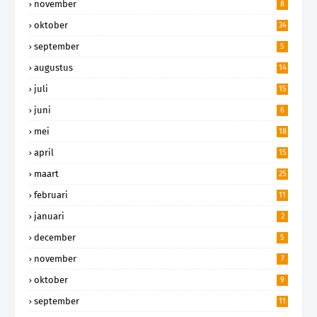
november
8
oktober
34
september
5
augustus
14
juli
15
juni
6
mei
18
april
15
maart
25
februari
11
januari
2
december
5
november
7
oktober
9
september
11