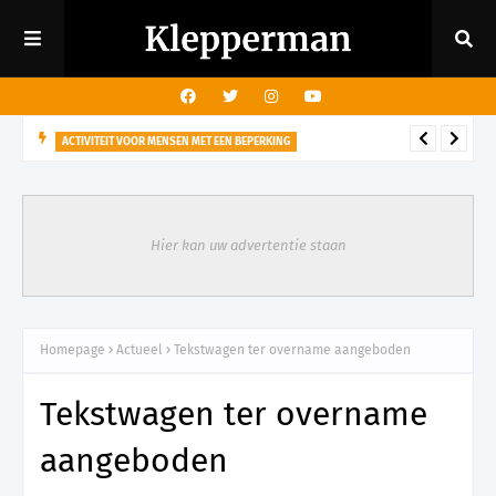
ACTIVITEIT VOOR MENSEN MET EEN BEPERKING
29 augustus - Rondleiding kasteeltuin voor mensen met een
visuele beperking
Hier kan uw advertentie staan
Homepage
Actueel
Tekstwagen ter overname aangeboden
Tekstwagen ter overname
aangeboden