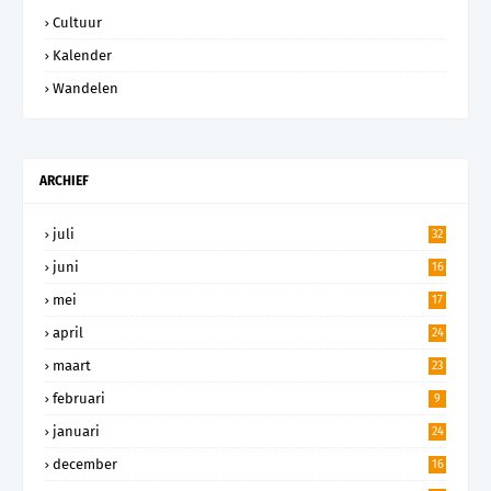
Cultuur
Kalender
Wandelen
ARCHIEF
juli
32
juni
16
mei
17
april
24
maart
23
februari
9
januari
24
december
16