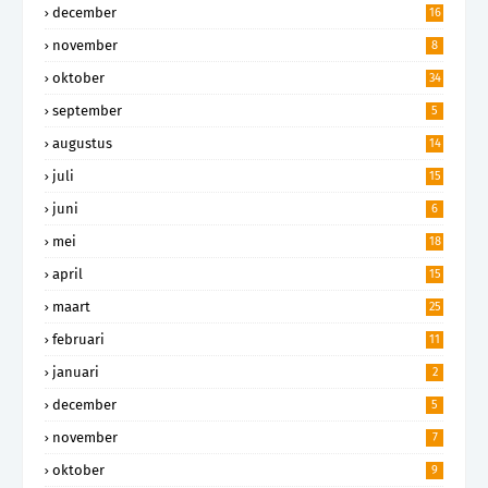
december
16
november
8
oktober
34
september
5
augustus
14
juli
15
juni
6
mei
18
april
15
maart
25
februari
11
januari
2
december
5
november
7
oktober
9