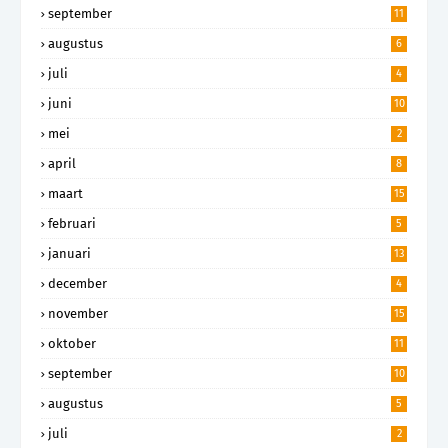
september
11
augustus
6
juli
4
juni
10
mei
2
april
8
maart
15
februari
5
januari
13
december
4
november
15
oktober
11
september
10
augustus
5
juli
2