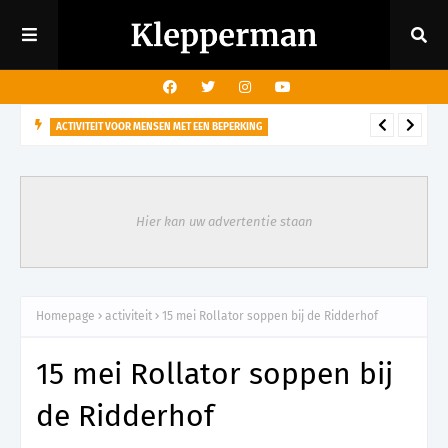
ACTIVITEIT VOOR MENSEN MET EEN BEPERKING
29 augustus - Rondleiding kasteeltuin voor mensen met een
visuele beperking
Hier kan uw advertentie staan
Homepage
activiteit
15 mei Rollator soppen bij de Ridderhof
15 mei Rollator soppen bij
de Ridderhof