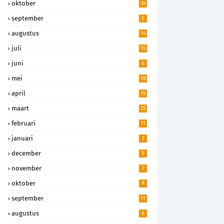
oktober
34
september
5
augustus
14
juli
15
juni
6
mei
18
april
15
maart
25
februari
11
januari
2
december
5
november
7
oktober
9
september
11
augustus
6