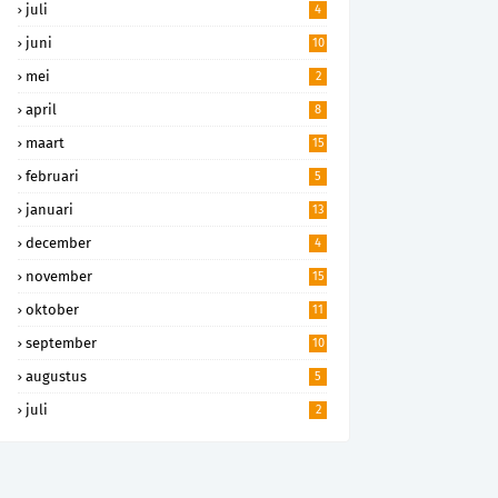
juli
4
juni
10
mei
2
april
8
maart
15
februari
5
januari
13
december
4
november
15
oktober
11
september
10
augustus
5
juli
2