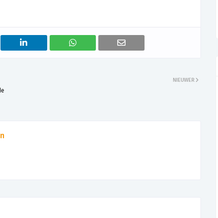
NIEUWER
de
n