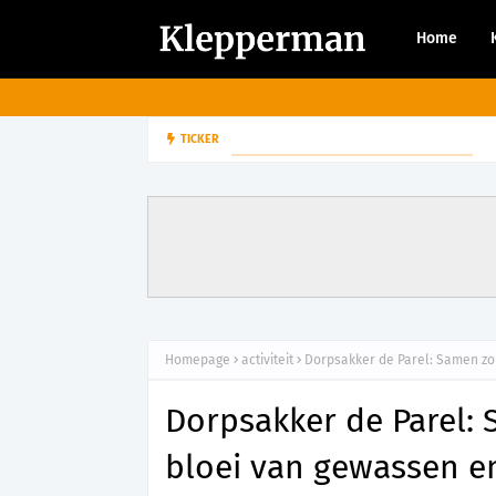
Home
2
TICKER
ACTIVITEIT VOOR MENSEN MET EEN BEPERKING
Homepage
activiteit
Dorpsakker de Parel: Samen zo
Dorpsakker de Parel:
bloei van gewassen 