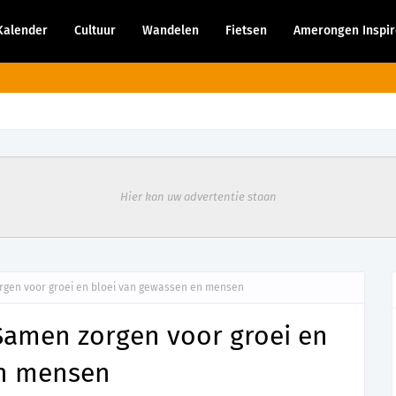
Kalender
Cultuur
Wandelen
Fietsen
Amerongen Inspir
9 augustus - Rondleiding kasteeltuin voor mensen met een visuele beperki
Hier kan uw advertentie staan
rgen voor groei en bloei van gewassen en mensen
 Samen zorgen voor groei en
en mensen