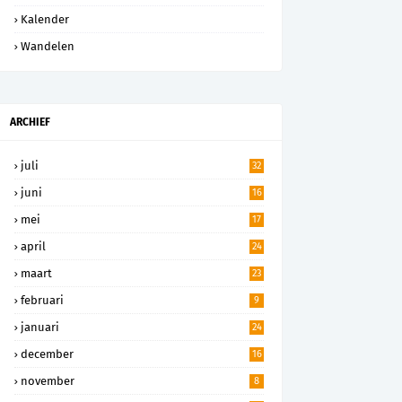
Kalender
Wandelen
ARCHIEF
juli
32
juni
16
mei
17
april
24
maart
23
februari
9
januari
24
december
16
november
8