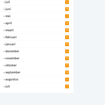
juli
4
juni
10
mei
2
april
8
maart
15
februari
5
januari
13
december
4
november
15
oktober
11
september
10
augustus
5
juli
2