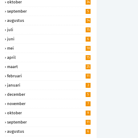
oktober
34
september
5
augustus
14
juli
15
juni
6
mei
18
april
15
maart
25
februari
11
januari
2
december
5
november
7
oktober
9
september
11
augustus
6