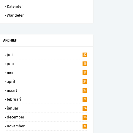
Kalender
Wandelen
ARCHIEF
juli
32
juni
16
mei
17
april
24
maart
23
februari
9
januari
24
december
16
november
8