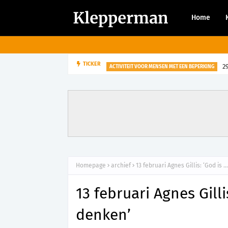
Home
2
TICKER
ACTIVITEIT VOOR MENSEN MET EEN BEPERKING
Homepage
archief
13 februari Agnes Gillis: ‘God is
13 februari Agnes Gill
denken’