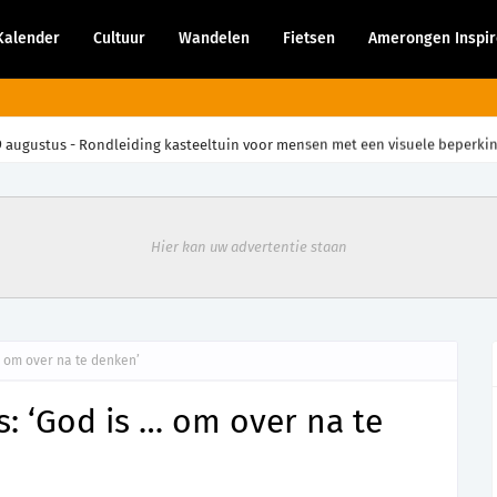
Kalender
Cultuur
Wandelen
Fietsen
Amerongen Inspir
9 augustus - Rondleiding kasteeltuin voor mensen met een visuele beperki
Hier kan uw advertentie staan
 … om over na te denken’
is: ‘God is … om over na te