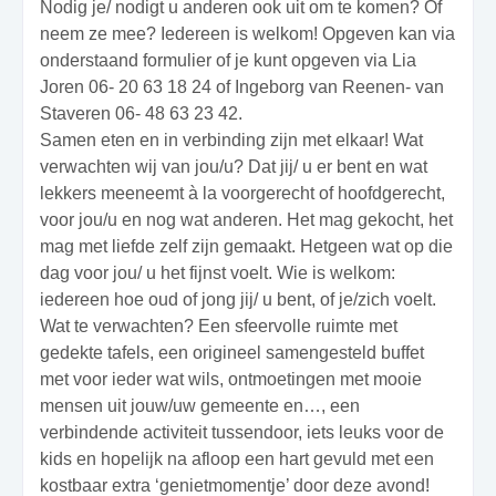
Nodig je/ nodigt u anderen ook uit om te komen? Of
neem ze mee? Iedereen is welkom! Opgeven kan via
onderstaand formulier of je kunt opgeven via Lia
Joren 06- 20 63 18 24 of Ingeborg van Reenen- van
Staveren 06- 48 63 23 42.
Samen eten en in verbinding zijn met elkaar! Wat
verwachten wij van jou/u? Dat jij/ u er bent en wat
lekkers meeneemt à la voorgerecht of hoofdgerecht,
voor jou/u en nog wat anderen. Het mag gekocht, het
mag met liefde zelf zijn gemaakt. Hetgeen wat op die
dag voor jou/ u het fijnst voelt. Wie is welkom:
iedereen hoe oud of jong jij/ u bent, of je/zich voelt.
Wat te verwachten? Een sfeervolle ruimte met
gedekte tafels, een origineel samengesteld buffet
met voor ieder wat wils, ontmoetingen met mooie
mensen uit jouw/uw gemeente en…, een
verbindende activiteit tussendoor, iets leuks voor de
kids en hopelijk na afloop een hart gevuld met een
kostbaar extra ‘genietmomentje’ door deze avond!