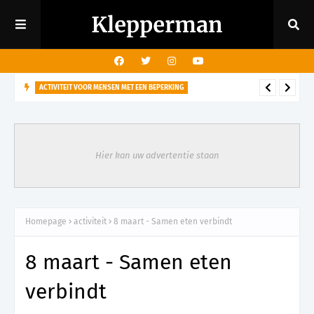
ACTIVITEIT VOOR MENSEN MET EEN BEPERKING
29 augustus - Rondleiding kasteeltuin voor mensen met een
visuele beperking
Hier kan uw advertentie staan
Homepage
activiteit
8 maart - Samen eten verbindt
8 maart - Samen eten
verbindt