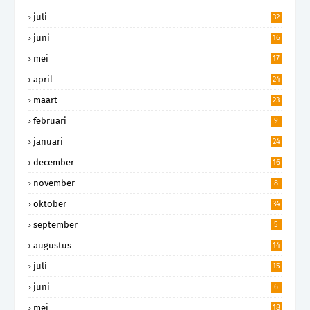
juli
32
juni
16
mei
17
april
24
maart
23
februari
9
januari
24
december
16
november
8
oktober
34
september
5
augustus
14
juli
15
juni
6
mei
18