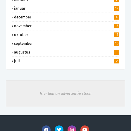
januari
13
december
4
november
15
oktober
11
september
10
augustus
5
juli
2
Hier kan uw advertentie staan