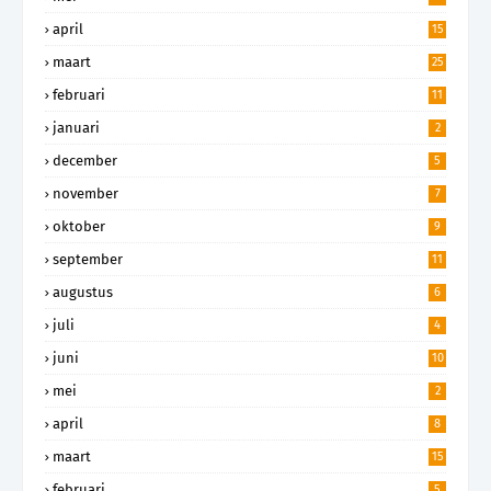
april
15
maart
25
februari
11
januari
2
december
5
november
7
oktober
9
september
11
augustus
6
juli
4
juni
10
mei
2
april
8
maart
15
februari
5