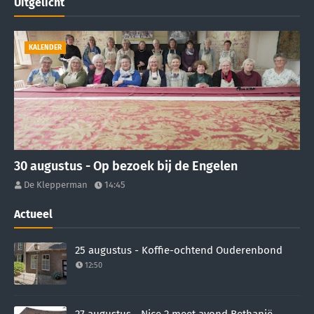
Uitgelicht
KALENDER
30 augustus - Op bezoek bij de Engelen
De Klepperman
14:45
Actueel
25 augustus - Koffie-ochtend Ouderenbond
12:50
27 augustus - Nice 2 meet avond Bethanië