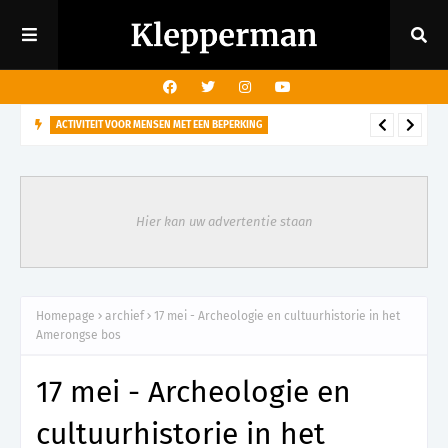
ACTIVITEIT VOOR MENSEN MET EEN BEPERKING
29 augustus - Rondleiding kasteeltuin voor mensen met een
visuele beperking
Hier kan uw advertentie staan
Homepage
archief
17 mei - Archeologie en cultuurhistorie in het
Amerongse bos
17 mei - Archeologie en
cultuurhistorie in het