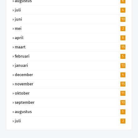
augustus
6
juli
4
juni
10
mei
2
april
8
maart
15
februari
5
januari
13
december
4
november
15
oktober
11
september
10
augustus
5
juli
2