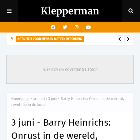
ACTIVITEIT VOOR MENSEN MET EEN BEPERKING
29 augustus - Rondleiding kasteeltuin voor mensen met een
visuele beperking
Hier kan uw advertentie staan
Homepage
archief
3 juni - Barry Heinrichs: Onrust in de wereld,
revolutie in de kunst
3 juni - Barry Heinrichs:
Onrust in de wereld,