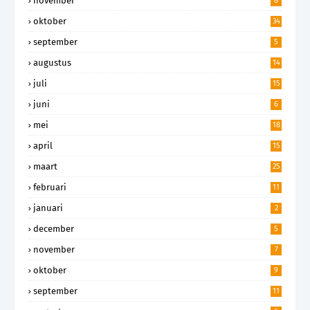
november
8
oktober
34
september
5
augustus
14
juli
15
juni
6
mei
18
april
15
maart
25
februari
11
januari
2
december
5
november
7
oktober
9
september
11