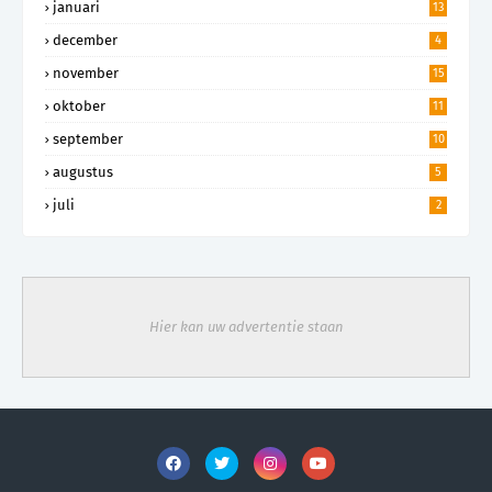
januari
13
december
4
november
15
oktober
11
september
10
augustus
5
juli
2
Hier kan uw advertentie staan