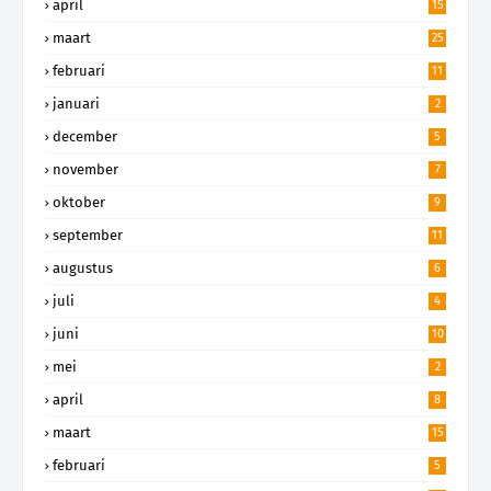
april
15
maart
25
februari
11
januari
2
december
5
november
7
oktober
9
september
11
augustus
6
juli
4
juni
10
mei
2
april
8
maart
15
februari
5