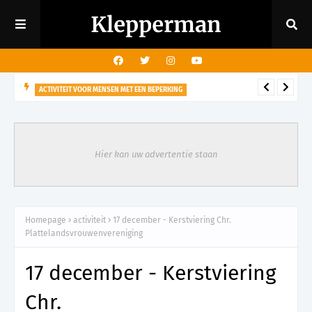
ACTIVITEIT VOOR MENSEN MET EEN BEPERKING
29 augustus - Rondleiding kasteeltuin voor mensen met een
visuele beperking
Hier kan uw advertentie staan
Homepage
activiteit
17 december - Kerstviering Chr.
Plattelandsvrouwenvereniging
17 december - Kerstviering
Chr.