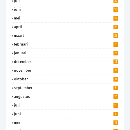
juli
32
juni
16
mei
17
april
24
maart
23
februari
9
januari
24
december
16
november
8
oktober
34
september
5
augustus
14
juli
15
juni
6
mei
18