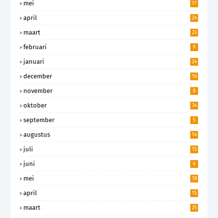
mei
17
april
24
maart
23
februari
9
januari
24
december
16
november
8
oktober
34
september
5
augustus
14
juli
15
juni
6
mei
18
april
15
maart
25