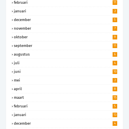
februari
11
januari
2
december
5
november
7
oktober
9
september
11
augustus
6
juli
4
juni
10
mei
2
april
8
maart
15
februari
5
januari
13
december
4