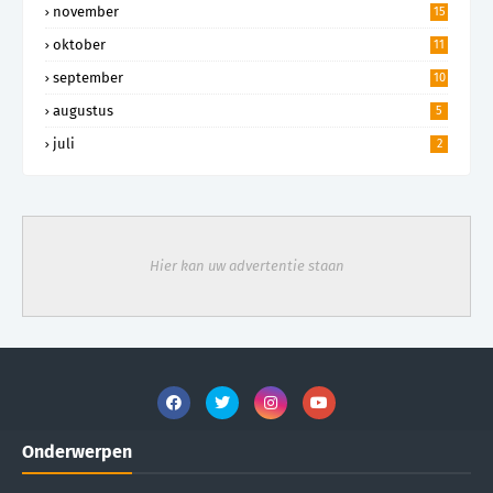
november
15
oktober
11
september
10
augustus
5
juli
2
Hier kan uw advertentie staan
Onderwerpen