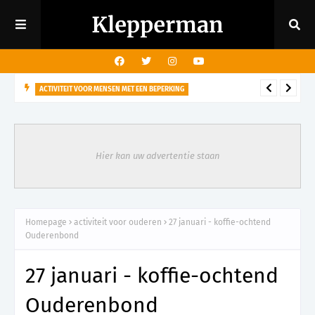
ACTIVITEIT VOOR MENSEN MET EEN BEPERKING
29 augustus - Rondleiding kasteeltuin voor mensen met een
visuele beperking
Hier kan uw advertentie staan
Homepage
activiteit voor ouderen
27 januari - koffie-ochtend
Ouderenbond
27 januari - koffie-ochtend
Ouderenbond