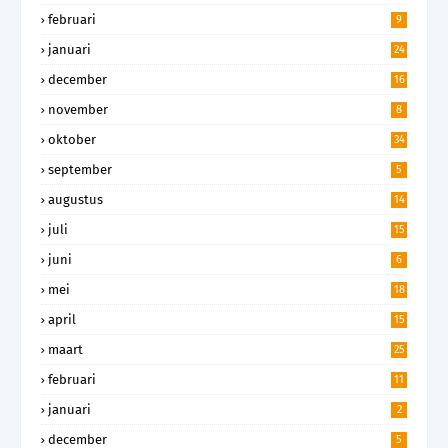
februari
9
januari
24
december
16
november
8
oktober
34
september
5
augustus
14
juli
15
juni
6
mei
18
april
15
maart
25
februari
11
januari
2
december
5