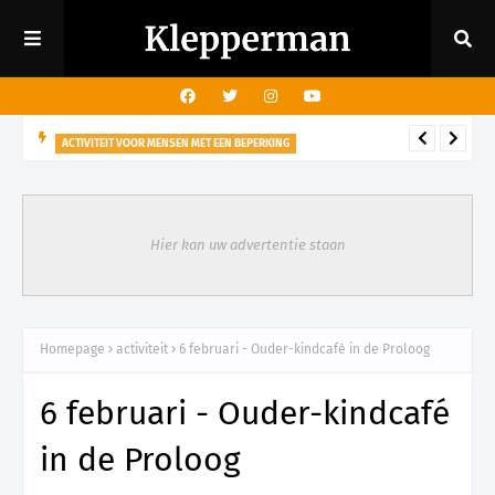
ACTIVITEIT VOOR MENSEN MET EEN BEPERKING
29 augustus - Rondleiding kasteeltuin voor mensen met een
visuele beperking
Hier kan uw advertentie staan
Homepage
activiteit
6 februari - Ouder-kindcafé in de Proloog
6 februari - Ouder-kindcafé
in de Proloog