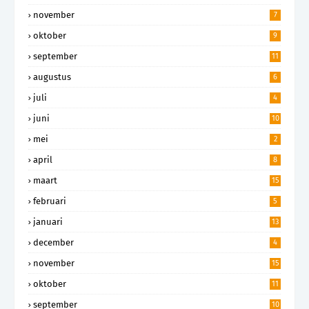
november
7
oktober
9
september
11
augustus
6
juli
4
juni
10
mei
2
april
8
maart
15
februari
5
januari
13
december
4
november
15
oktober
11
september
10