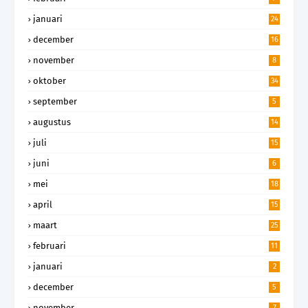
januari
24
december
16
november
8
oktober
34
september
5
augustus
14
juli
15
juni
6
mei
18
april
15
maart
25
februari
11
januari
2
december
5
november
7