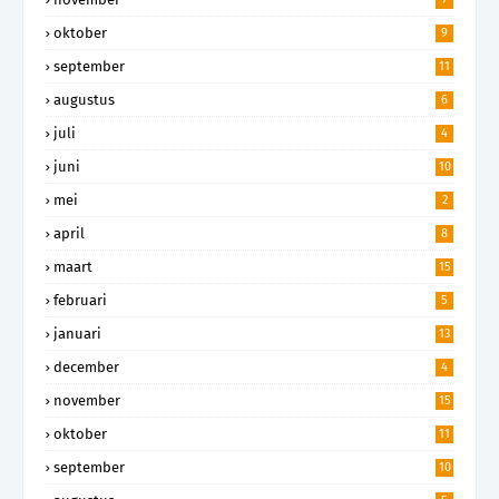
oktober
9
september
11
augustus
6
juli
4
juni
10
mei
2
april
8
maart
15
februari
5
januari
13
december
4
november
15
oktober
11
september
10