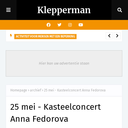
ACTIVITEIT VOOR MENSEN MET EEN BEPERKING
29 augustus - Rondleiding kasteeltuin voor mensen met een
visuele beperking
Hier kan uw advertentie staan
Homepage
archief
25 mei - Kasteelconcert Anna Fedorova
25 mei - Kasteelconcert
Anna Fedorova