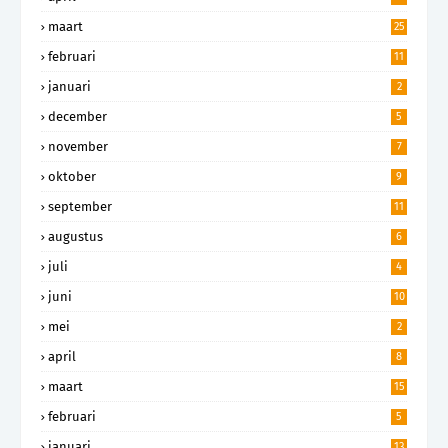
maart
25
februari
11
januari
2
december
5
november
7
oktober
9
september
11
augustus
6
juli
4
juni
10
mei
2
april
8
maart
15
februari
5
januari
13