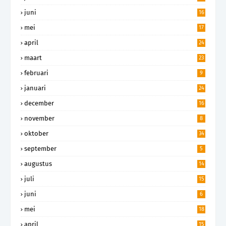
juni
16
mei
17
april
24
maart
23
februari
9
januari
24
december
16
november
8
oktober
34
september
5
augustus
14
juli
15
juni
6
mei
18
april
15