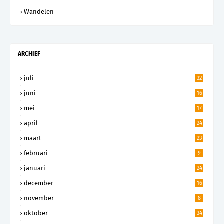
Wandelen
ARCHIEF
juli
32
juni
16
mei
17
april
24
maart
23
februari
9
januari
24
december
16
november
8
oktober
34