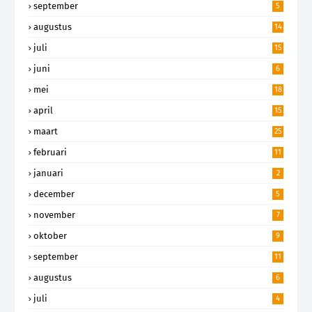
september
5
augustus
14
juli
15
juni
6
mei
18
april
15
maart
25
februari
11
januari
2
december
5
november
7
oktober
9
september
11
augustus
6
juli
4