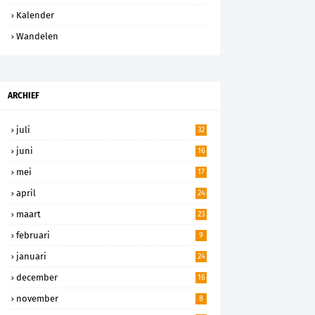
Kalender
Wandelen
ARCHIEF
juli
32
juni
16
mei
17
april
24
maart
23
februari
9
januari
24
december
16
november
8