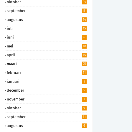
oktober
34
september
5
augustus
14
juli
15
juni
6
mei
18
april
15
maart
25
februari
11
januari
2
december
5
november
7
oktober
9
september
11
augustus
6