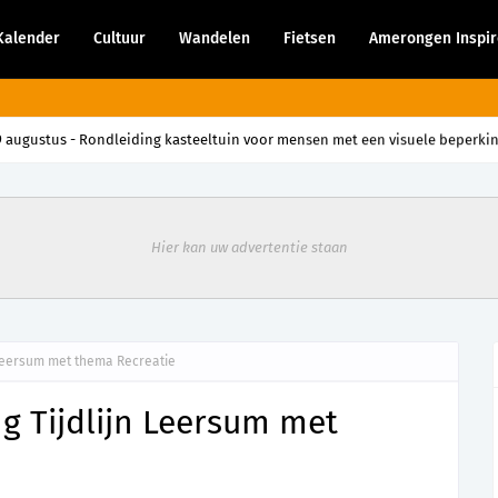
Kalender
Cultuur
Wandelen
Fietsen
Amerongen Inspir
9 augustus - Rondleiding kasteeltuin voor mensen met een visuele beperki
Hier kan uw advertentie staan
 Leersum met thema Recreatie
g Tijdlijn Leersum met