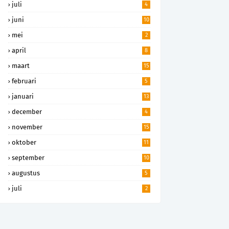
juli
4
juni
10
mei
2
april
8
maart
15
februari
5
januari
13
december
4
november
15
oktober
11
september
10
augustus
5
juli
2