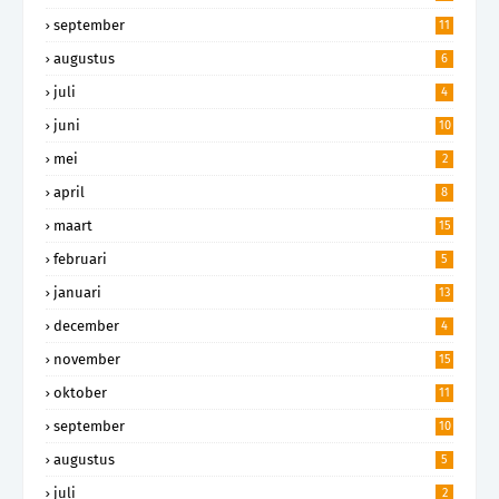
september
11
augustus
6
juli
4
juni
10
mei
2
april
8
maart
15
februari
5
januari
13
december
4
november
15
oktober
11
september
10
augustus
5
juli
2