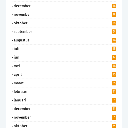
december
16
november
8
oktober
34
september
5
augustus
14
juli
15
juni
6
mei
18
april
15
maart
25
februari
11
januari
2
december
5
november
7
oktober
9