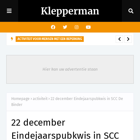
ACTIVITEIT VOOR MENSEN MET EEN BEPERKING
29 augustus - Rondleiding kasteeltuin voor mensen met een
visuele beperking
Hier kan uw advertentie staan
Homepage
activiteit
22 december Eindejaarspubkwis in SCC De
Binder
22 december
Eindejaarspubkwis in SCC